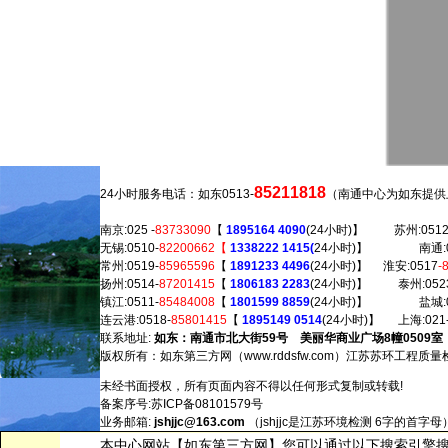
85211818
24小时服务电话：如东0513-
（南通中心为如东提供上门
南京:025 -
83733090
【
1895164 4090
(24小时)】 苏州:0512
无锡:0510-
82200662【
1338222 1415(
24小时)】 南通:05
常州:0519-
85965596
【
1891233 4496
(24小时)】 淮安:0517
-
扬州:0514-
87201415
【
1806183 2283
(24小时)】 泰州:0523
镇江:0511-
85484008
【
1801599 8859
(24小时)】 盐城:0
连云港:0518-
85801415
【
1895149 0514
(24小时)】 上海:021
联系地址:
如东：南通市北大街59号 美丽华商业广场8幢0509室
版权所有：如东第三方网（w
ww.rddsfw.com）江
苏苏环工程质量
未经书面授权，所有页面内容不得以任何形式复制或转载!
备案序号:苏ICP备08101579号
业务邮箱:
jshjjc@163.com
（jshjjc是江苏环境检测 6字的首字母
本中心网站【如东第三方网】您可以通过以下搜索引擎