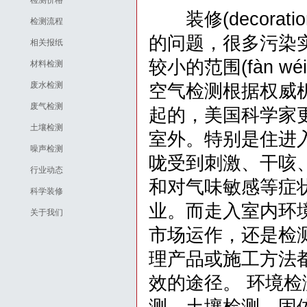
检测价格
装修(decorat
检测流程
的问题，很多污染实
相关报纸
较小的范围(fàn w
材料检测
废水检测
空气检测根据权威
废气检测
起的，美国科学家
土壤检测
室外。特别是住进
噪声检测
咙受到刺激、干咳
行业动态
和对气味敏感等症
科学装修
业。而走入室内环
关于我们
市场运作，还是检
理产品或施工方法
效的途径。 环境