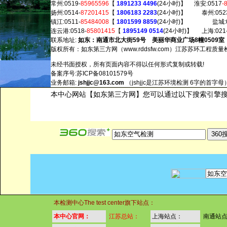
常州:0519-
85965596
【
1891233 4496
(24小时)】 淮安:0517
-
扬州:0514-
87201415
【
1806183 2283
(24小时)】 泰州:0523
镇江:0511-
85484008
【
1801599 8859
(24小时)】 盐城:0
连云港:0518-
85801415
【
1895149 0514
(24小时)】 上海:021
联系地址:
如东：南通市北大街59号 美丽华商业广场8幢0509室
版权所有：如东第三方网（w
ww.rddsfw.com）江
苏苏环工程质量
未经书面授权，所有页面内容不得以任何形式复制或转载!
备案序号:苏ICP备08101579号
业务邮箱:
jshjjc@163.com
（jshjjc是江苏环境检测 6字的首字母
本中心网站【如东第三方网】您可以通过以下搜索引擎
本检测中心The test center旗下站点：
本中心官网：
江苏总站：
上海站点：
南通站