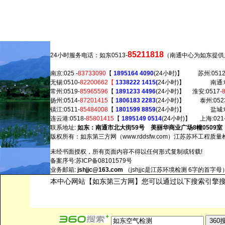
85211818
24小时服务电话：如东0513-
（南通中心为如东提供上门
南京:025 -
83733090
【
1895164 4090
(24小时)】 苏州:0512
无锡:0510-
82200662【
1338222 1415(
24小时)】 南通:05
常州:0519-
85965596
【
1891233 4496
(24小时)】 淮安:0517
-
扬州:0514-
87201415
【
1806183 2283
(24小时)】 泰州:0523
镇江:0511-
85484008
【
1801599 8859
(24小时)】 盐城:0
连云港:0518-
85801415
【
1895149 0514
(24小时)】 上海:021
联系地址:
如东：南通市北大街59号 美丽华商业广场8幢0509室
版权所有：如东第三方网（w
ww.rddsfw.com）江
苏苏环工程质量
未经书面授权，所有页面内容不得以任何形式复制或转载!
备案序号:苏ICP备08101579号
业务邮箱:
jshjjc@163.com
（jshjjc是江苏环境检测 6字的首字母
本中心网站【如东第三方网】您可以通过以下搜索引擎